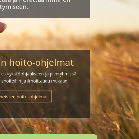
tymiseen.
en hoito-ohjelmat
etä-yksilöohjaukseen ja pienryhmissä
eishoitoihin ja ilmoittaudu mukaan.
heisten hoito-ohjelmat