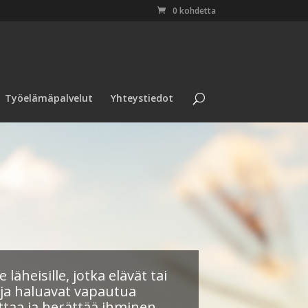
0 kohdetta
Työelämäpalvelut
Yhteystiedot
läheisille, jotka elävät tai
 ja haluavat vapautua
taa ja herättää ihminen