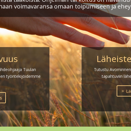
aan voimavaransa omaan toipumiseen ja ehey
uvuus
Läheist
äihdeohjaaja Tuulan
Tutustu Avominnen 
den työntekijöidemme
tapahtuviin läh
Lä
us