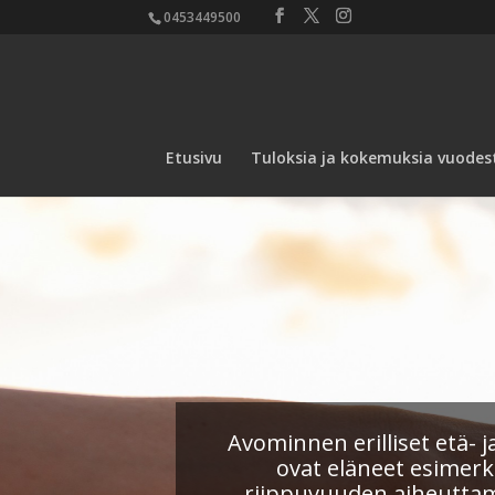
0453449500
Etusivu
Tuloksia ja kokemuksia vuodes
Avominnen erilliset etä- ja
ovat eläneet esimerk
riippuvuuden aiheuttam