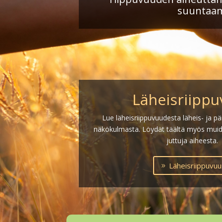
suuntaam
Läheisriipp
Lue läheisriippuvuudesta läheis- ja p
näkökulmasta. Löydät täältä myös mui
juttuja aiheesta.
Läheisriippuvu