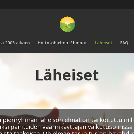
ta 2005 alkaen
Hoito-ohjelmat/ hinnat
Läheiset
FAQ
Läheiset
 pienryhmän läheisohjelmat on tarkoitettu niille 
iksi päihteiden väärinkäyttäjän vaikutuspiirissä
ista taakoista. Ohjelman tarkoitus on havahdut