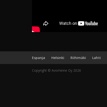
Espanja
Helsinki
Riihimäki
Lahti
Copyright © Avominne Oy 2026