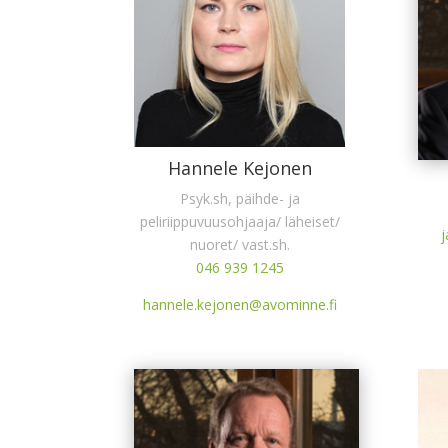
Hannele Kejonen
Psyk.sh, päihde- ja
peliriippuvuusohjaaja/ läheiset/
j
nuoret/ vast.sh.
046 939 1245
hannele.kejonen@avominne.fi