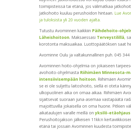
toimipisteissä tai etänä, jos välimatkaa jatkohoi
Jatkohoito kuuluu perushoidon hintaan.
Lue Avom
ja tuloksista yli 20 vuoden ajalta.
Tutustu Avominnen kaikkiin
Päihdehoito-ohjelm
Läheishoitoon
. Maksaessasi
Terveystilillä
,
sa
korotonta maksuaikaa. Luottopäätöksen saat hel
Avominne Oulu ja valtakunnallinen puh. 045 344 
Avominnen hoito-ohjelmia on jokaiseen tarpees
avohoito-ohjelmasta
Riihimäen Minnesota-ma
intensiivisempään hoitoon
. Riihimäen Avomin
se ei ole suljettu laitoshoito, siellä ei oteta kän
ulkopuolinen aika on omaa aikaa. Riihimäen Avo
sijaitsevat suoraan juna-asemaa vastapäätä rada
majoittuvilla jokaisella on oma huone. Pitkien v
aikataulujen varalle meillä on
yksilö-etäohjaus
Perushoitojakson jälkeisen 11kk:n kertaviikkois
etänä tai jossain Avominnen kuudesta toimipistee