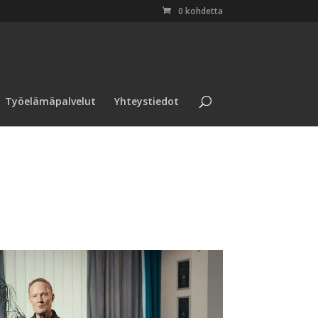
0 kohdetta
Työelämäpalvelut
Yhteystiedot