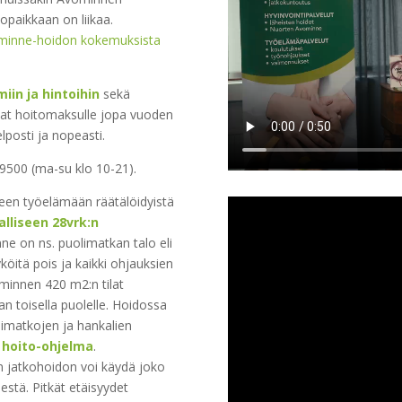
topaikkaan on liikaa.
inne-hoidon kokemuksista
iin ja hintoihin
sekä
at hoitomaksulle jopa vuoden
posti ja nopeasti.
9500 (ma-su klo 10-21).
een työelämään räätälöidyistä
lliseen 28vrk:n
ne on ns. puolimatkan talo eli
nyköitä pois ja kaikki ohjauksien
minnen 420 m2:n tilat
n toisella puolelle. Hoidossa
älimatkojen ja hankalien
 hoito-ohjelma
.
en jatkohoidon voi käydä joko
stä. Pitkät etäisyydet