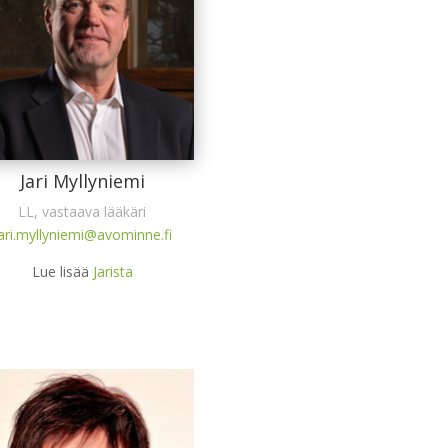
Jari Myllyniemi
LL, vastaava lääkäri
ari.myllyniemi@avominne.fi
Lue lisää
Jarista