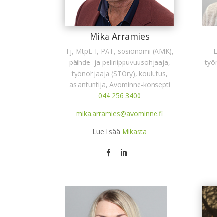
Mika Arramies
Tj, MtpLH, PAT, sosionomi (AMK),
E
päihde- ja peliriippuvuusohjaaja,
työ
työnohjaaja (STOry), koulutus,
asiantuntija, Avominne-konsepti
044 256 3400
mika.arramies@avominne.fi
Lue lisää
Mikasta