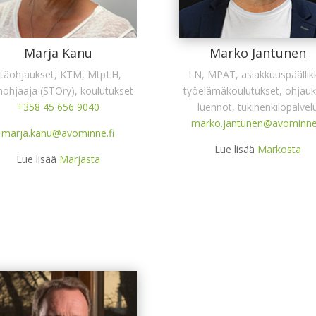
Marja Kanu
Marko Jantunen
täohjaukset, KTM, MtpLH,
LN, MPAT, asiakkuuspäällik
nohjaaja (STOry), koulutukset
työelämäkoulutukset, ohjauk
+358 45 656 9040
luennot, tukihenkilöpalvel
marko.jantunen@avominne.
marja.kanu@avominne.fi
Lue lisää
Markosta
Lue lisää
Marjasta