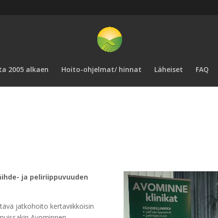
ta 2005 alkaen
Hoito-ohjelmat/ hinnat
Läheiset
FAQ
ihde- ja peliriippuvuuden
tävä jatkohoito kertaviikkoisin
i muissakin Avominnen