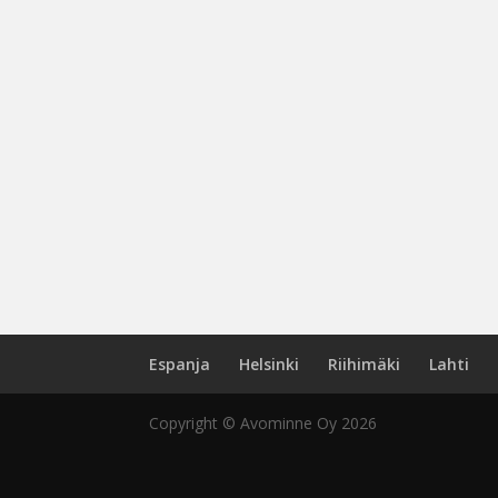
Espanja
Helsinki
Riihimäki
Lahti
Copyright © Avominne Oy 2026