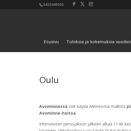
0453449500
Etusivu
Tuloksia ja kokemuksia vuodes
Oulu
Avominnessä
voit käydä Minnesota-mallista
pä
Avominne-hoitoa
.
Intensiivisen perusjakson jälkeen alkaa 11 kk kes
käynnein. Jatkohoidossa voi käydä Oulun lisäks