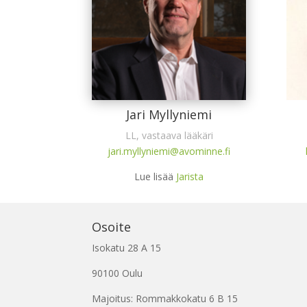
Jari Myllyniemi
LL, vastaava lääkäri
jari.myllyniemi@avominne.fi
Lue lisää
Jarista
Osoite
Isokatu 28 A 15
90100 Oulu
Majoitus: Rommakkokatu 6 B 15