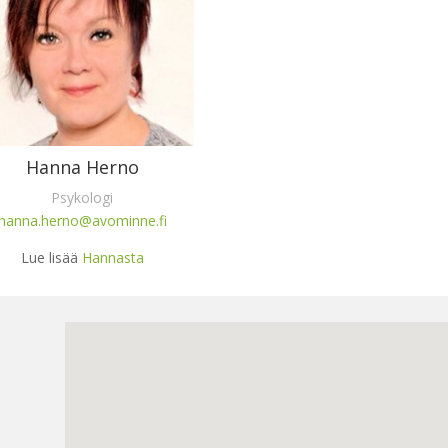
Hanna Herno
Psykologi
hanna.herno@avominne.fi
Lue lisää
Hannasta