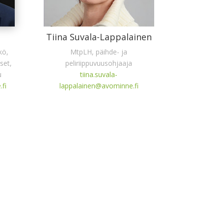
Tiina Suvala-Lappalainen
kö,
MtpLH, päihde- ja
set,
peliriippuvuusohjaaja
u
tiina.suvala-
fi
lappalainen@avominne.fi