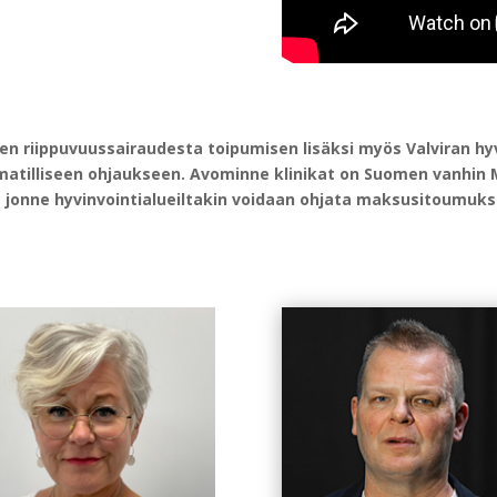
n riippuvuussairaudesta toipumisen lisäksi myös Valviran 
matilliseen ohjaukseen. Avominne klinikat on Suomen vanhin M
, jonne hyvinvointialueiltakin voidaan ohjata maksusitoumuksi