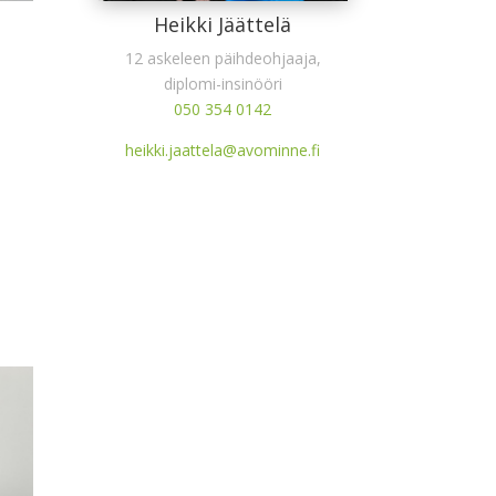
Heikki Jäättelä
12 askeleen päihdeohjaaja,
diplomi-insinööri
050 354 0142
heikki.jaattela@avominne.fi