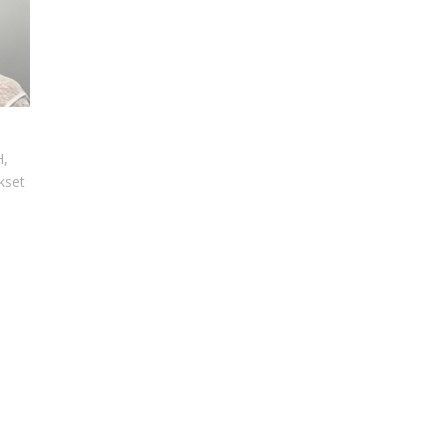
H,
kset