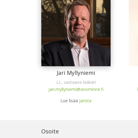
Jari Myllyniemi
LL, vastaava lääkäri
jari.myllyniemi@avominne.fi
Lue lisää
Jarista
Osoite