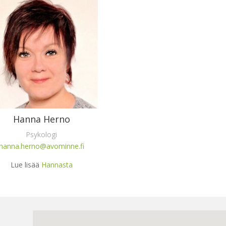
Hanna Herno
Psykologi
hanna.herno@avominne.fi
Lue lisää
Hannasta