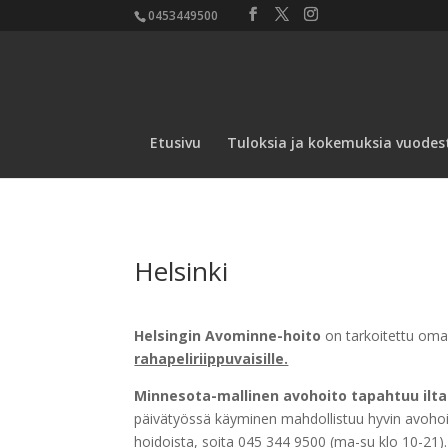
0453449500
Etusivu
Tuloksia ja kokemuksia vuodes
Helsinki
Helsingin Avominne-hoito
on tarkoitettu oma
rahapeliriippuvaisille.
Minnesota-mallinen avohoito tapahtuu iltais
päivätyössä käyminen mahdollistuu hyvin avohoid
hoidoista, soita 045 344 9500 (ma-su klo 10-21).