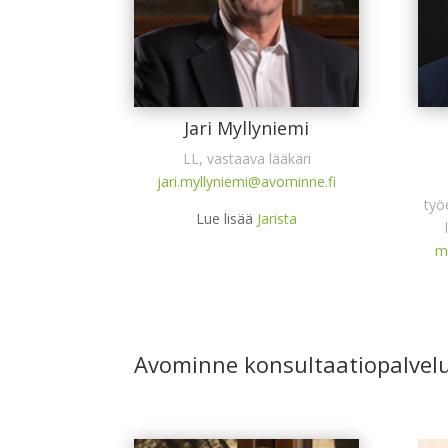
Jari Myllyniemi
LL, vastaava lääkäri
jari.myllyniemi@avominne.fi
työ
Lue lisää
Jarista
m
Avominne konsultaatiopalvel