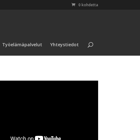
0 kohdetta
Työelämäpalvelut
Yhteystiedot