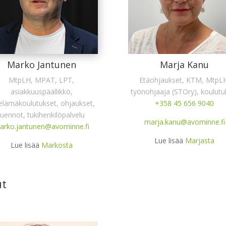
Marko Jantunen
Marja Kanu
MtpLH, MPAT, LPT,
Etäohjaukset, KTM, MtpL
asiakkuuspäällikkö,
työnohjaaja (STOry), koulutu
elämäkoulutukset, ohjaukset,
+358 45 656 9040
luennot, tukihenkilöpalvelu
marja.kanu@avominne.fi
arko.jantunen@avominne.fi
Lue lisää
Marjasta
Lue lisää
Markosta
ut