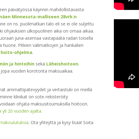
een päivätyössä käynnin mahdollistavasta
imäen Minnesota-malliseen 28vrk:n
e on ns. puolimatkan talo eli se ei ole suljettu
aikki ohjauksien ulkopuolinen aika on omaa aikaa.
 suoraan juna-asemaa vastapäätä radan toisella
ma huone. Pitkien välimatkojen ja hankalien
 hoito-ohjelma
.
iin ja hintoihin
sekä
Läheishoitoon
.
 jopa vuoden korotonta maksuaikaa.
ät ammattipätevyydet ja vertaistuki on meillä
inne klinikat on sote-rekisteröity
a voidaan ohjata maksusitoumuksilla hoitoon.
yli 20 vuoden ajalta.
ämäkoulutuksia
. Ota yhteyttä ja kysy lisää! Soita