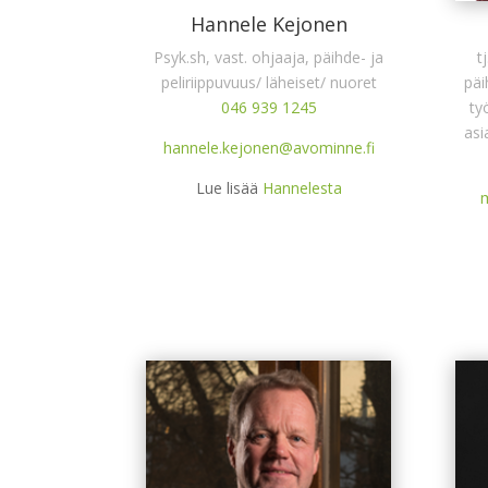
Hannele Kejonen
Psyk.sh, vast. ohjaaja, päihde- ja
t
peliriippuvuus/ läheiset/ nuoret
päi
046 939 1245
ty
asi
hannele.kejonen@avominne.fi
Lue lisää
Hannelesta
m