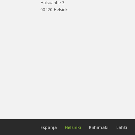
Halsuantie 3
00420 Helsinki
Espanja
Helsinki
Riihimäki
Lahti