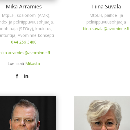
Mika Arramies
Tiina Suvala
j. MtpLH, sosionomi (AMK),
MtpLH, päihde- ja
hde- ja peliriippuvuusohjaaja,
peliriippuvuusohjaaja
önohjaaja (STOry), koulutus,
tiina.suvala@avominne.fi
antuntija, Avominne-konsepti
044 256 3400
ika.arramies@avominne.fi
Lue lisää
Mikasta