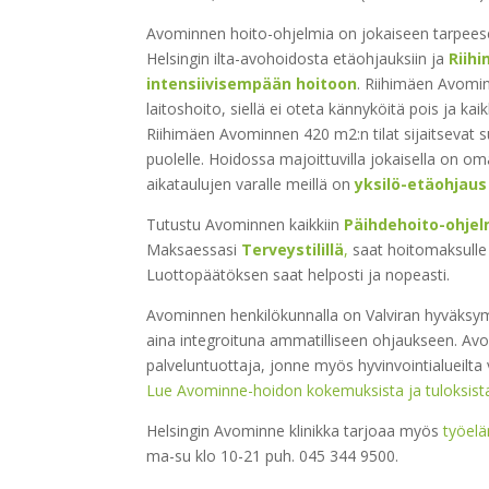
Avominnen hoito-ohjelmia on jokaiseen tarpees
Helsingin ilta-avohoidosta etäohjauksiin ja
Riih
intensiivisempään hoitoon
. Riihimäen Avominn
laitoshoito, siellä ei oteta kännyköitä pois ja k
Riihimäen Avominnen 420 m2:n tilat sijaitsevat
puolelle. Hoidossa majoittuvilla jokaisella on o
aikataulujen varalle meillä on
yksilö-etäohjaus
Tutustu Avominnen kaikkiin
Päihdehoito-ohjelm
Maksaessasi
Terveystilillä
,
saat hoitomaksulle
Luottopäätöksen saat helposti ja nopeasti.
Avominnen henkilökunnalla on Valviran hyväksym
aina integroituna ammatilliseen ohjaukseen. Avom
palveluntuottaja, jonne myös hyvinvointialueilt
Lue Avominne-hoidon kokemuksista ja tuloksista 
Helsingin Avominne klinikka tarjoaa myös
työel
ma-su klo 10-21 puh. 045 344 9500.