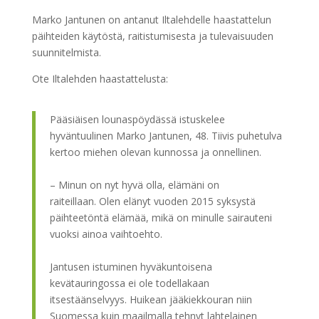
Marko Jantunen on antanut Iltalehdelle haastattelun
päihteiden käytöstä, raitistumisesta ja tulevaisuuden
suunnitelmista.
Ote Iltalehden haastattelusta:
Pääsiäisen lounaspöydässä istuskelee
hyväntuulinen Marko Jantunen, 48. Tiivis puhetulva
kertoo miehen olevan kunnossa ja onnellinen.
– Minun on nyt hyvä olla, elämäni on
raiteillaan. Olen elänyt vuoden 2015 syksystä
päihteetöntä elämää, mikä on minulle sairauteni
vuoksi ainoa vaihtoehto.
Jantusen istuminen hyväkuntoisena
kevätauringossa ei ole todellakaan
itsestäänselvyys. Huikean jääkiekkouran niin
Suomessa kuin maailmalla tehnyt lahtelainen