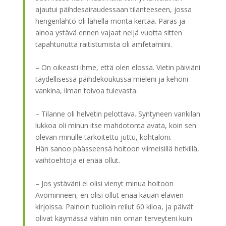
ajautui päihdesairaudessaan tilanteeseen, jossa
hengenlähtö oli lähellä monta kertaa. Paras ja
ainoa ystävä ennen vajaat neljä vuotta sitten
tapahtunutta raitistumista oli amfetamiini.
– On oikeasti ihme, että olen elossa. Vietin päiviäni
täydellisessä päihdekoukussa mieleni ja kehoni
vankina, ilman toivoa tulevasta.
– Tilanne oli helvetin pelottava. Syntyneen vankilan
lukkoa oli minun itse mahdotonta avata, koin sen
olevan minulle tarkoitettu juttu, kohtaloni.
Hän sanoo päässeensä hoitoon viimeisillä hetkillä,
vaihtoehtoja ei enää ollut.
– Jos ystäväni ei olisi vienyt minua hoitoon
Avominneen, en olisi ollut enää kauan elävien
kirjoissa. Painoin tuolloin reilut 60 kiloa, ja päivät
olivat käymässä vähiin niin oman terveyteni kuin