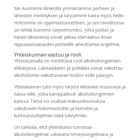
Me Avominne klinikoilla ymmärrämme perheen ja
läheisten merkityksen ja tarjoamme tukea myös heille.
Hoitomme on oppimisteoreettinen, ja sen tavoitteena
on tehdä itsemme tarpeettomiksi, jotta potilas ja
hänen läheisensä voivat jatkaa elämäänsä ilman
riippuvuussairauden perheelle aiheuttamia ongelmia.
Yhteiskunnan vastuu ja rooli
Yhteiskunnalla on merkittävä rooli alkoholiongelmien
ehkäisyssä. Lainsäädäntö ja politiikka voivat vaikuttaa
alkoholismin vaikuttavavan hoidon esille pääsyyn.
Yhteiskunnan tulisi myös tarjota riittävästi resursseja ja
tukea niille, jotka kamppailevat alkoholiongelmien
kanssa. Tämä voi sisältää maksusitoumuksia
vaikuttaviin hoitomuotoihin ja hoitoihin ja
kuntoutusohjelmiin sekä tukiryhmiin.
On tärkeää, että yhteiskunta tunnistaa
alkoholiongelmat vakavana terveysongelmana ja