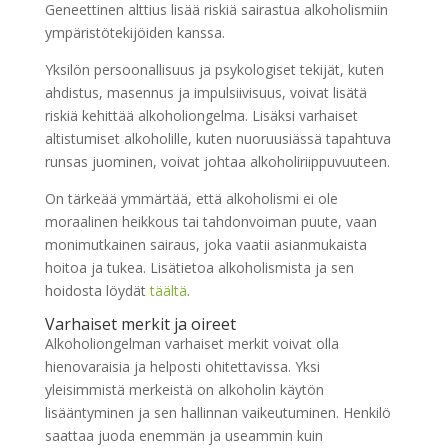
Geneettinen alttius lisää riskiä sairastua alkoholismiin
ympäristötekijöiden kanssa.
Yksilön persoonallisuus ja psykologiset tekijät, kuten
ahdistus, masennus ja impulsiivisuus, voivat lisätä
riskiä kehittää alkoholiongelma. Lisäksi varhaiset
altistumiset alkoholille, kuten nuoruusiässä tapahtuva
runsas juominen, voivat johtaa alkoholiriippuvuuteen.
On tärkeää ymmärtää, että alkoholismi ei ole
moraalinen heikkous tai tahdonvoiman puute, vaan
monimutkainen sairaus, joka vaatii asianmukaista
hoitoa ja tukea. Lisätietoa alkoholismista ja sen
hoidosta löydät
täältä
.
Varhaiset merkit ja oireet
Alkoholiongelman varhaiset merkit voivat olla
hienovaraisia ja helposti ohitettavissa. Yksi
yleisimmistä merkeistä on alkoholin käytön
lisääntyminen ja sen hallinnan vaikeutuminen. Henkilö
saattaa juoda enemmän ja useammin kuin