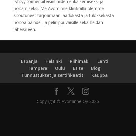
ryhtyy toimenpiteisiin niiden ehkäisemiseksi ja
hoitamiseksi. Me Avominne klinikoilla olemme
sitoutuneet tarjoamaan laadukasta ja tuloksekasta
hoitoa päihde- ja peliriippuvaisille sekä heidän
läheisilleen.
Espanja
Helsinki
Riihimäki
Lahti
Tampere
Oulu
Esite
Blogi
Tunnustukset ja sertifikaatit
Kauppa
Copyright © Avominne Oy 2026