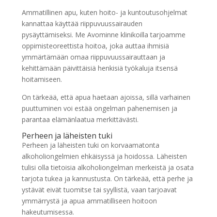
Ammatillinen apu, kuten hoito- ja kuntoutusohjelmat
kannattaa käyttää riippuvuussairauden
pysäyttämiseksi. Me Avominne klinikoilla tarjoamme
oppimisteoreettista hoitoa, joka auttaa ihmisiä
ymmärtämään omaa riippuvuussairauttaan ja
kehittämään päivittäisiä henkisiä työkaluja itsensä
hoitamiseen.
On tärkeää, että apua haetaan ajoissa, sillä varhainen
puuttuminen voi estää ongelman pahenemisen ja
parantaa elämänlaatua merkittävästi.
Perheen ja läheisten tuki
Perheen ja läheisten tuki on korvaamatonta
alkoholiongelmien ehkäisyssä ja hoidossa. Läheisten
tulisi olla tietoisia alkoholiongelman merkeistä ja osata
tarjota tukea ja kannustusta. On tärkeää, että perhe ja
ystävät eivät tuomitse tai syyllistä, vaan tarjoavat
ymmärrystä ja apua ammatilliseen hoitoon
hakeutumisessa.