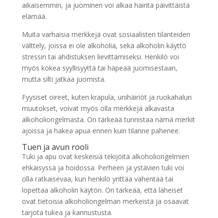
aikaisemmin, ja juominen voi alkaa häiritä päivittäistä
elämää.
Muita varhaisia merkkejä ovat sosiaalisten tilanteiden
välttely, joissa ei ole alkoholia, sekä alkoholin käyttö
stressin tai ahdistuksen lievittämiseksi. Henkilö voi
myös kokea syyllisyyttä tai häpeää juomisestaan,
mutta silti jatkaa juomista.
Fyysiset oireet, kuten krapula, unihäiriöt ja ruokahalun
muutokset, voivat myös olla merkkejä alkavasta
alkoholiongelmasta. On tärkeää tunnistaa nämä merkit
ajoissa ja hakea apua ennen kuin tilanne pahenee.
Tuen ja avun rooli
Tuki ja apu ovat keskeisiä tekijöitä alkoholiongelmien
ehkäisyssä ja hoidossa. Perheen ja ystävien tuki voi
olla ratkaisevaa, kun henkilö yrittää vähentää tai
lopettaa alkoholin käytön. On tärkeää, että läheiset
ovat tietoisia alkoholiongelman merkeistä ja osaavat
tarjota tukea ja kannustusta.