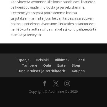
Ota yhteyttä Avominne klinikoihin saadaksesi lisätietoa
päihderiippuvuuden hoidosta ja palveluistamme.
Teemme yhteistyötä potilaidemme kanssa
tarjotaksemme heille juuri heidän tarpeisiinsa sopivan
hoitosuunnitelman. Avominne klinikoiden asiantunteva
henkilökunta auttaa sinua matkallasi kohti päihteetöntä
elämää ja terveyttä.
Espanja
Helsinki
Riihimäki
Lahti
Tampere
Oulu
Esite
Blogi
Tunnustukset ja sertifikaatit
Kauppa
Copyright © Avominne Oy 2026