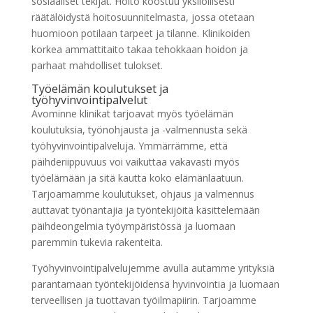
sosiaaliset tekijät. Hoito koostuu yksilöllisesti
räätälöidystä hoitosuunnitelmasta, jossa otetaan
huomioon potilaan tarpeet ja tilanne. Klinikoiden
korkea ammattitaito takaa tehokkaan hoidon ja
parhaat mahdolliset tulokset.
Työelämän koulutukset ja
työhyvinvointipalvelut
Avominne klinikat tarjoavat myös työelämän
koulutuksia, työnohjausta ja -valmennusta sekä
työhyvinvointipalveluja. Ymmärrämme, että
päihderiippuvuus voi vaikuttaa vakavasti myös
työelämään ja sitä kautta koko elämänlaatuun.
Tarjoamamme koulutukset, ohjaus ja valmennus
auttavat työnantajia ja työntekijöitä käsittelemään
päihdeongelmia työympäristössä ja luomaan
paremmin tukevia rakenteita.
Työhyvinvointipalvelujemme avulla autamme yrityksiä
parantamaan työntekijöidensä hyvinvointia ja luomaan
terveellisen ja tuottavan työilmapiirin. Tarjoamme