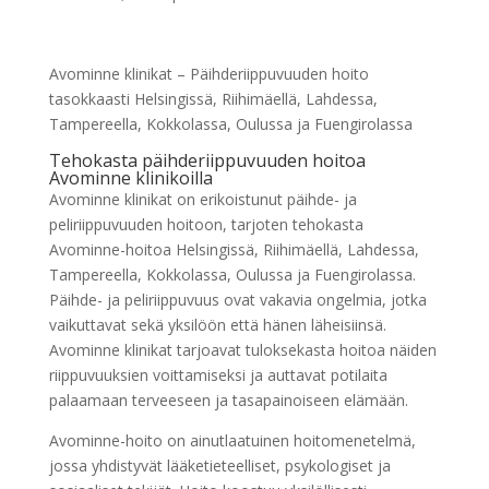
Avominne klinikat – Päihderiippuvuuden hoito
tasokkaasti Helsingissä, Riihimäellä, Lahdessa,
Tampereella, Kokkolassa, Oulussa ja Fuengirolassa
Tehokasta päihderiippuvuuden hoitoa
Avominne klinikoilla
Avominne klinikat on erikoistunut päihde- ja
peliriippuvuuden hoitoon, tarjoten tehokasta
Avominne-hoitoa Helsingissä, Riihimäellä, Lahdessa,
Tampereella, Kokkolassa, Oulussa ja Fuengirolassa.
Päihde- ja peliriippuvuus ovat vakavia ongelmia, jotka
vaikuttavat sekä yksilöön että hänen läheisiinsä.
Avominne klinikat tarjoavat tuloksekasta hoitoa näiden
riippuvuuksien voittamiseksi ja auttavat potilaita
palaamaan terveeseen ja tasapainoiseen elämään.
Avominne-hoito on ainutlaatuinen hoitomenetelmä,
jossa yhdistyvät lääketieteelliset, psykologiset ja