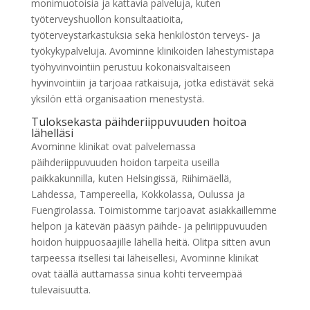
monimuotoisia ja kattavia palveluja, kuten
työterveyshuollon konsultaatioita,
työterveystarkastuksia sekä henkilöstön terveys- ja
työkykypalveluja. Avominne klinikoiden lähestymistapa
työhyvinvointiin perustuu kokonaisvaltaiseen
hyvinvointiin ja tarjoaa ratkaisuja, jotka edistävät sekä
yksilön että organisaation menestystä.
Tuloksekasta päihderiippuvuuden hoitoa
lähelläsi
Avominne klinikat ovat palvelemassa
päihderiippuvuuden hoidon tarpeita useilla
paikkakunnilla, kuten Helsingissä, Riihimäellä,
Lahdessa, Tampereella, Kokkolassa, Oulussa ja
Fuengirolassa. Toimistomme tarjoavat asiakkaillemme
helpon ja kätevän pääsyn päihde- ja peliriippuvuuden
hoidon huippuosaajille lähellä heitä. Olitpa sitten avun
tarpeessa itsellesi tai läheisellesi, Avominne klinikat
ovat täällä auttamassa sinua kohti terveempää
tulevaisuutta.