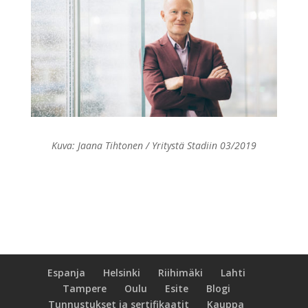
Kuva: Jaana Tihtonen / Yritystä Stadiin 03/2019
Espanja
Helsinki
Riihimäki
Lahti
Tampere
Oulu
Esite
Blogi
Tunnustukset ja sertifikaatit
Kauppa