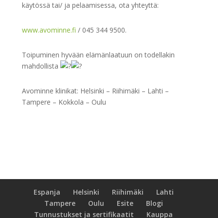
käytössä tai/ ja pelaamisessa, ota yhteyttä:
www.avominne.fi
/ 045 344 9500.
Toipuminen hyvään elämänlaatuun on todellakin
mahdollista
Avominne klinikat: Helsinki – Riihimäki – Lahti –
Tampere – Kokkola – Oulu
Espanja
Helsinki
Riihimäki
Lahti
Tampere
Oulu
Esite
Blogi
Tunnustukset ja sertifikaatit
Kauppa