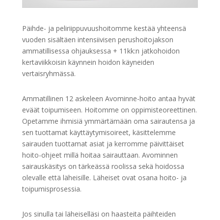
Päihde- ja peliriippuvuushoitomme kestää yhteensä
vuoden sisältäen intensiivisen perushoitojakson
ammatillisessa ohjauksessa + 11kk:n jatkohoidon
kertaviikkoisin käynnein hoidon käyneiden
vertaisryhmässä.
Ammatillinen 12 askeleen Avominne-hoito antaa hyvät
eväät toipumiseen. Hoitomme on oppimisteoreettinen.
Opetamme ihmisiä ymmärtämään oma sairautensa ja
sen tuottamat käyttäytymisoireet, käsittelemme
sairauden tuottamat asiat ja kerromme päivittäiset
hoito-ohjeet millä hoitaa sairauttaan. Avominnen
sairauskäsitys on tärkeässä roolissa sekä hoidossa
olevalle että läheisille. Läheiset ovat osana hoito- ja
toipumisprosessia.
Jos sinulla tai läheiselläsi on haasteita päihteiden