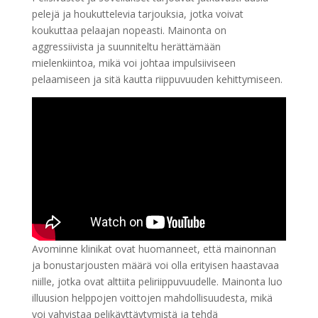
pelejä ja houkuttelevia tarjouksia, jotka voivat
koukuttaa pelaajan nopeasti. Mainonta on
aggressiivista ja suunniteltu herättämään
mielenkiintoa, mikä voi johtaa impulsiiviseen
pelaamiseen ja sitä kautta riippuvuuden kehittymiseen.
Avominne klinikat ovat huomanneet, että mainonnan
ja bonustarjousten määrä voi olla erityisen haastavaa
niille, jotka ovat alttiita peliriippuvuudelle. Mainonta luo
illuusion helppojen voittojen mahdollisuudesta, mikä
voi vahvistaa pelikäyttäytymistä ja tehdä