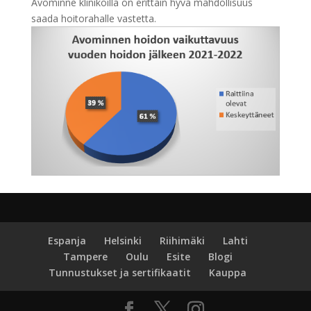
Avominne klinikoilla on erittäin hyvä mahdollisuus
saada hoitorahalle vastetta.
Espanja
Helsinki
Riihimäki
Lahti
Tampere
Oulu
Esite
Blogi
Tunnustukset ja sertifikaatit
Kauppa