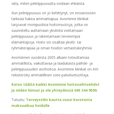
siitä, miten peliriippuvuutta voidaan ehkäistä.
Kun peliriippuvuus on jo kehittynyt, on ensiarvoisen
tärkeää hakea ammattiapua. Avominne klinikat
tarjoavat monipuolisia hoitomuotoja, jotka on
suunniteltu auttamaan yksilöitä voittamaan
peliriippuvuus ja rakentamaan terveempiä
elämäntapoja. Hoito voi sisältää yksilö- tai
ryhmäterapiaa ja oman hoidon vertaistukiryhmiä.
Avominnen vuodesta 2005 alkaen toteuttamaa
ammatillista, vaikuttavaa ja laadukasta päihde- ja
peliriippuvuuden avohoitoa. Avominne klinikat on AVI-
rekisteröity ammatillinen sote-palveluntuottaja.
Katso täältä kaikki Avominne hoitovaihtoehdot
ja niiden hinnat ja ole yhteydessä 045 344 9500.
Tutustu:
Terveystilin kautta vuosi korotonta
maksuaikaa hoidolle