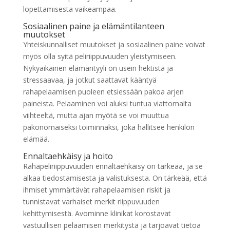
lopettamisesta vaikeampaa.
Sosiaalinen paine ja elämäntilanteen
muutokset
Yhteiskunnalliset muutokset ja sosiaalinen paine voivat
myös olla syitä peliriippuvuuden yleistymiseen.
Nykyaikainen elämäntyyli on usein hektistä ja
stressaavaa, ja jotkut saattavat kääntyä
rahapelaamisen puoleen etsiessään pakoa arjen
paineista. Pelaaminen voi aluksi tuntua viattomalta
viihteeltä, mutta ajan myötä se voi muuttua
pakonomaiseksi toiminnaksi, joka hallitsee henkilön
elämää.
Ennaltaehkäisy ja hoito
Rahapeliriippuvuuden ennaltaehkäisy on tärkeää, ja se
alkaa tiedostamisesta ja valistuksesta. On tärkeää, että
ihmiset ymmärtävät rahapelaamisen riskit ja
tunnistavat varhaiset merkit riippuvuuden
kehittymisestä. Avominne klinikat korostavat
vastuullisen pelaamisen merkitystä ja tarjoavat tietoa