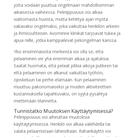
jotta voidaan puuttua ongelmaan mahdollisimman
aikaisessa vaiheessa. Peliriippuvuus voi alkaa
viattomasta huvista, mutta kehittyä ajan myötä
vakavaksi ongelmaksi, joka vaikuttaa henkilön arkeen
ja ihmissuhteisiin. Avominne klinikat tarjoavat tukea ja
apua niille, jotka kamppailevat peliongelman kanssa.
Yksi ensimmäisistä merkeistä voi olla se, että
pelaaminen vie yhä enemmän aikaa ja ajatuksia.
Saatat huomata, että pelaat pitkiä aikoja putkeen tai
että pelaaminen on alkanut vaikuttaa työhön,
opiskeluun tai perhe-elämään. Kun pelaaminen
muuttuu pakonomaiseksi ja muiden aktiviteettien
kustannuksella tapahtuvaksi, on syytä pysähtyä
miettimään tilannetta.
Tunnistatko Muutoksen Käyttäytymisessä?
Peliriippuvuus voi aiheuttaa muutoksia
käyttäytymisessä. Henkilö voi alkaa valehdella tai
salata pelaamistaan läheisiltään. Rahankäyttö voi