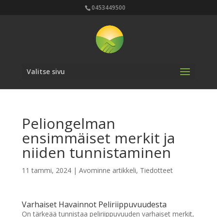
0453449500
Valitse sivu
Peliongelman
ensimmäiset merkit ja
niiden tunnistaminen
11 tammi, 2024
|
Avominne artikkeli
,
Tiedotteet
Varhaiset Havainnot Peliriippuvuudesta
On tärkeää tunnistaa peliriippuvuuden varhaiset merkit,