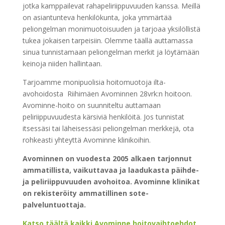
jotka kamppailevat rahapeliriippuvuuden kanssa. Meillä
on asiantunteva henkilökunta, joka ymmärtää
peliongelman monimuotoisuuden ja tarjoaa yksilöllistä
tukea jokaisen tarpeisiin. Olemme täällä auttamassa
sinua tunnistamaan peliongelman merkit ja löytämään
keinoja niiden hallintaan.
Tarjoamme monipuolisia hoitomuotoja ilta-
avohoidosta Riihimäen Avominnen 28vrk:n hoitoon.
Avominne-hoito on suunniteltu auttamaan
peliriippuvuudesta kärsiviä henkilöitä. Jos tunnistat
itsessäsi tai läheisessäsi peliongelman merkkejä, ota
rohkeasti yhteyttä Avominne klinikoihin.
Avominnen on vuodesta 2005 alkaen tarjonnut
ammatillista, vaikuttavaa ja laadukasta päihde-
ja peliriippuvuuden avohoitoa. Avominne klinikat
on rekisteröity ammatillinen sote-
palveluntuottaja.
Katso täältä kaikki Avominne hoitovaihtoehdot