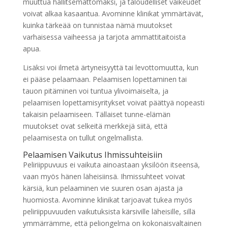
muuttua hallitsemattomaksi, ja taloudelliset vaikeudet
voivat alkaa kasaantua. Avominne klinikat ymmärtävät,
kuinka tärkeää on tunnistaa nämä muutokset
varhaisessa vaiheessa ja tarjota ammattitaitoista
apua.
Lisäksi voi ilmetä ärtyneisyyttä tai levottomuutta, kun
ei pääse pelaamaan. Pelaamisen lopettaminen tai
tauon pitäminen voi tuntua ylivoimaiselta, ja
pelaamisen lopettamisyritykset voivat päättyä nopeasti
takaisin pelaamiseen. Tällaiset tunne-elämän
muutokset ovat selkeitä merkkejä siitä, että
pelaamisesta on tullut ongelmallista.
Pelaamisen Vaikutus Ihmissuhteisiin
Peliriippuvuus ei vaikuta ainoastaan yksilöön itseensä,
vaan myös hänen läheisiinsä. Ihmissuhteet voivat
kärsiä, kun pelaaminen vie suuren osan ajasta ja
huomiosta. Avominne klinikat tarjoavat tukea myös
peliriippuvuuden vaikutuksista kärsiville läheisille, sillä
ymmärrämme, että peliongelma on kokonaisvaltainen