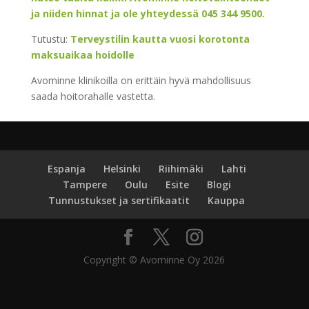
ja niiden hinnat ja ole yhteydessä 045 344 9500.
Tutustu:
Terveystilin kautta vuosi korotonta
maksuaikaa hoidolle
Avominne klinikoilla on erittäin hyvä mahdollisuus
saada hoitorahalle vastetta.
Espanja
Helsinki
Riihimäki
Lahti
Tampere
Oulu
Esite
Blogi
Tunnustukset ja sertifikaatit
Kauppa
Copyright © Avominne Oy 2026