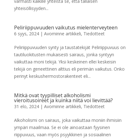
varmasti kaikille yhteistä se, että tällaisen
yhteisöllisyyden...
Peliriippuvuuden vaikutus mielenterveyteen
6 syys, 2024
|
Avominne artikkeli
,
Tiedotteet
Peliriippuvuuden synty ja taustatekijät Peliriippuvuus on
tautiluokitusten mukaisesti sairaus, jonka syntyyn
vaikuttaa moni tekijä. Yksi keskeinen ellei keskeisin
tekijä on geneettinen alttius eli perimän vaikutus. Onko
perinyt keskushermostorakenteet eli...
Mitkä ovat tyypilliset alkoholismi
vieroitusoireet ja kuinka niitä voi lievittää?
31 elo, 2024
|
Avominne artikkeli
,
Tiedotteet
Alkoholismi on sairaus, joka vaikuttaa moniin ihmisiin
ympäri maailmaa. Se ei ole ainoastaan fyysinen
riippuvuus, vaan myös psyykkinen ja sosiaalinen