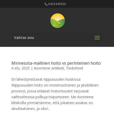
0453449500
Valitse sivu
Minnesota-mallinen hoito vs perinteinen hoito
6 elo, 2025
|
Avominne artikkeli
,
Tiedotteet
Eri lähestymistavat riippuvuuden hoidossa
Riippuvuuden hoito on monimuotoinen ja yksilöllinen
prosessi, jossa erilaiset hoitomuodot tarjoavat
vaihtoehtoisia polkuja toipumiseen. Me Avominne
klinikoilla ymmärrämme, että jokainen asiakas on
ainutlaatuinen, ja siksi...