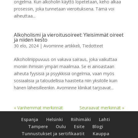
ongelma. Kun alkoholin käyttö lopetetaan, keho alkaa
prosessin, joka tunnetaan vieroituksena. Tämä voi
aiheuttaa...
Alkoholismi ja vieroitusoireet: Yleisimmät oireet
ja niiden kesto
30 elo, 2024
|
Avominne artikkeli
,
Tiedotteet
Alkoholiriippuvuus on vakava sairaus, joka vaikuttaa
moniin ihmisiin ympäri maailmaa. Se ei ainoastaan
aiheuta fyysisiä ja psyykkisiä ongelmia, vaan myös
sosiaalisia ja taloudellisia haasteita niin yksilölle kuin
hänen läheisilleenkin. Avominne klinikat tarjoavat...
« Vanhemmat merkinnät
Seuraavat merkinnät »
Espanja
Helsinki
Riihimäki
Lahti
Tampere
Oulu
Esite
Blogi
Tunnustukset ja sertifikaatit
Kauppa