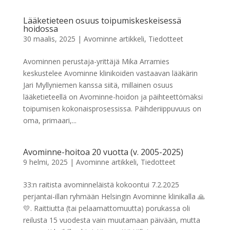
Lääketieteen osuus toipumiskeskeisessä
hoidossa
30 maalis, 2025
|
Avominne artikkeli
,
Tiedotteet
Avominnen perustaja-yrittäjä Mika Arramies
keskustelee Avominne klinikoiden vastaavan lääkärin
Jari Myllyniemen kanssa siitä, millainen osuus
lääketieteellä on Avominne-hoidon ja päihteettömäksi
toipumisen kokonaisprosessissa. Päihderiippuvuus on
oma, primaari,...
Avominne-hoitoa 20 vuotta (v. 2005-2025)
9 helmi, 2025
|
Avominne artikkeli
,
Tiedotteet
33:n raitista avominneläistä kokoontui 7.2.2025
perjantai-illan ryhmään Helsingin Avominne klinikalla 🙏
💛. Raittiutta (tai pelaamattomuutta) porukassa oli
reilusta 15 vuodesta vain muutamaan päivään, mutta